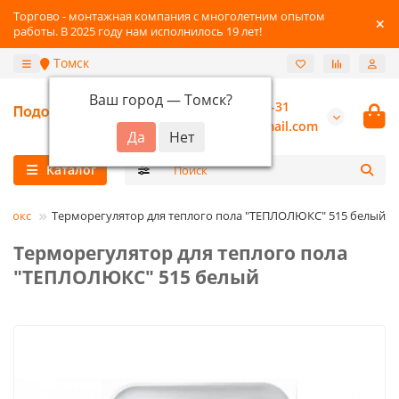
Торгово - монтажная компания с многолетним опытом
работы. В 2025 году нам исполнилось 19 лет!
Томск
Ваш город —
Томск
?
+7-3822-96-03-31
burannsk@gmail.com
Каталог
олюкс
Терморегулятор для теплого пола "ТЕПЛОЛЮКС" 515 белый
Терморегулятор для теплого пола
"ТЕПЛОЛЮКС" 515 белый