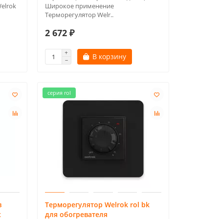
elrok
Широкое применение
Терморегулятор Welr..
2 672 ₽
В корзину
серия rol
в
Терморегулятор Welrok rol bk
х
для обогревателя