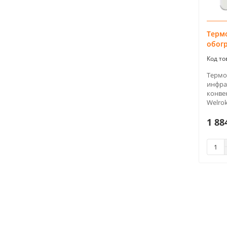
Термо
обог
Термо
инфра
конве
Welrok
1 88