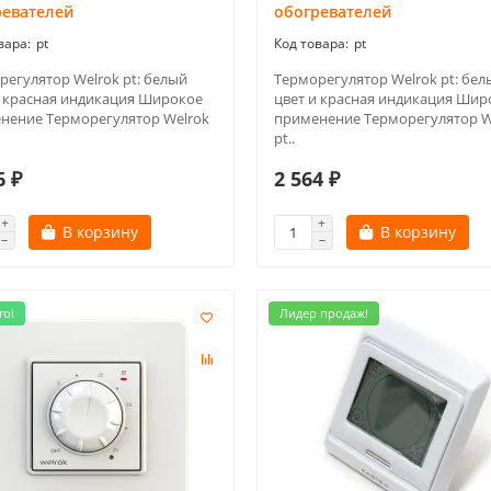
ревателей
обогревателей
pt
pt
регулятор Welrok pt: белый
Терморегулятор Welrok pt: бел
и красная индикация Широкое
цвет и красная индикация Шир
нение Терморегулятор Welrok
применение Терморегулятор W
pt..
6 ₽
2 564 ₽
В корзину
В корзину
rol
Лидер продаж!