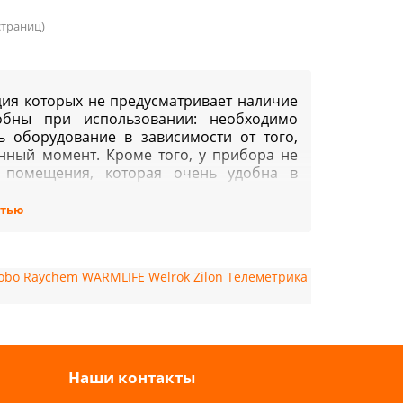
 страниц)
ция которых не предусматривает наличие
добны при использовании: необходимо
ь оборудование в зависимости от того,
енный момент. Кроме того, у прибора не
а помещения, которая очень удобна в
стью
сокий расход электроэнергии, а также
к как беспрерывная работа приводит к
 что при постоянной работе такого
 который негативно влияет на состояние
obo
Raychem
WARMLIFE
Welrok
Zilon
Телеметрика
бенности применения
рого пользователь может самостоятельно
м работы и уровень мощности.
Наши контакты
лятор температуры для таких видов