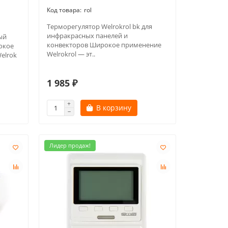
rol
Терморегулятор Welrokrol bk для
инфракрасных панелей и
ый
конвекторов Широкое применение
окое
Welrokrol — эт..
elrok
1 985 ₽
В корзину
Лидер продаж!