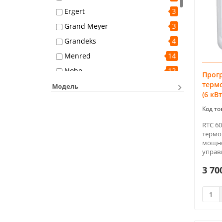
Ergert
3
Grand Meyer
3
Grandeks
4
Menred
14
Nobo
12
Прог
терм
Raychem
1
Модель
(6 кВт
WARMLIFE
4
Welrok
8
RTC 6
Zilon
1
термо
мощно
Телеметрика
7
управл
Теплайнер
1
3 70
Теплолюкс
4
Теплофон
2