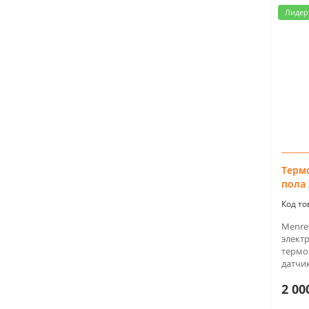
Лидер
Терм
пола 
Menre
элект
термо
датчи
2 00