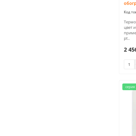
обог
Термо
цвет 
приме
pt..
2 45
серия 