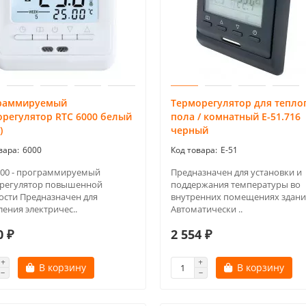
раммируемый
Терморегулятор для тепло
орегулятор RTC 6000 белый
пола / комнатный Е-51.716
)
черный
6000
E-51
000 - программируемый
Предназначен для установки и
регулятор повышенной
поддержания температуры во
сти Предназначен для
внутренних помещениях здани
ения электричес..
Автоматически ..
0 ₽
2 554 ₽
В корзину
В корзину