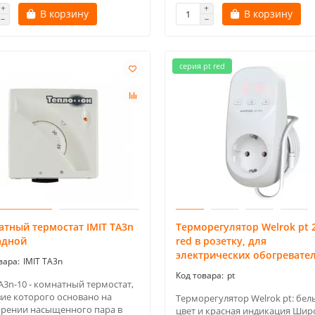
В корзину
В корзину
серия pt red
тный термостат IMIT TA3n
Терморегулятор Welrok pt
адной
red в розетку, для
электрических обогревате
IMIT TA3n
pt
A3n-10 - комнатный термостат,
вие которого основано на
Терморегулятор Welrok pt: бел
рении насыщенного пара в
цвет и красная индикация Шир