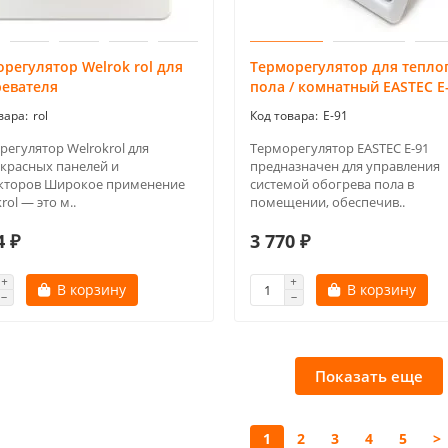
регулятор Welrok rol для
Терморегулятор для тепло
ревателя
пола / комнатный EASTEC Е
rol
E-91
регулятор Welrokrol для
Терморегулятор EASTEC Е-91
красных панелей и
предназначен для управления
кторов Широкое применение
системой обогрева пола в
rol — это м..
помещении, обеспечив..
4 ₽
3 770 ₽
В корзину
В корзину
Показать еще
1
2
3
4
5
>