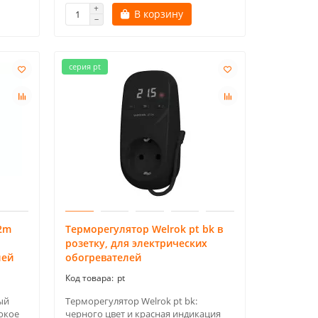
В корзину
серия pt
 2m
Терморегулятор Welrok pt bk в
розетку, для электрических
лей
обогревателей
pt
ый
Терморегулятор Welrok pt bk:
окое
черного цвет и красная индикация