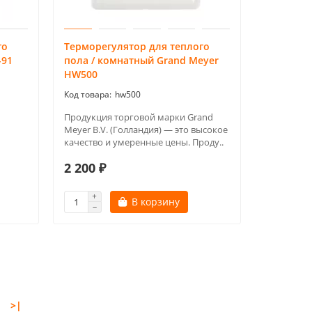
го
Терморегулятор для теплого
-91
пола / комнатный Grand Meyer
HW500
hw500
Продукция торговой марки Grand
Meyer B.V. (Голландия) — это высокое
качество и умеренные цены. Проду..
2 200 ₽
В корзину
>|