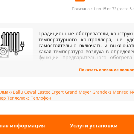
Показано с 1 по 15 из 73 (всего 5
Традиционные обогреватели, конструк
температурного контроллера, не у
самостоятельно включать и выключат
какая температура воздуха в определ
функции предварительного обогрев
холодное время года.
Показать описание полно
огревателя без системы регулятора температуры вы
шен риск возникновения пожароопасной ситуации, та
греву оборудования. Важно обратить внимание,
ревательного прибора в помещении будет сухой воздух,
Алмак)
Ballu
Cewal
Eastec
Ergert
Grand Meyer
Grandeks
Menred
N
овья человека.
нер
Теплолюкс
Теплофон
морегуляторы для обогревателей -
виды и осо
лятор температуры – это устройство, посредством кото
новить цикл включения/выключения обогревателя, режи
ная информация
Услуги установки
шем интернет-магазине можно приобрести регу