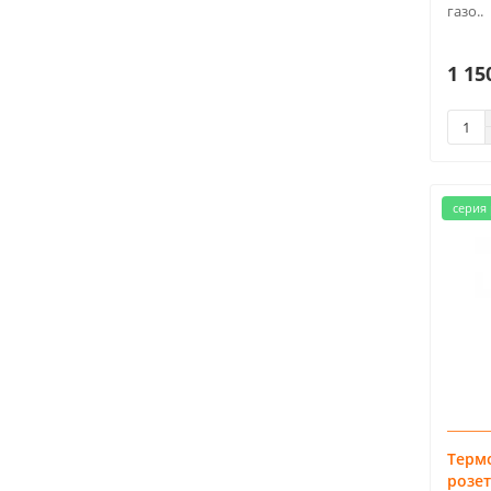
газо..
1 15
серия 
Термо
розет