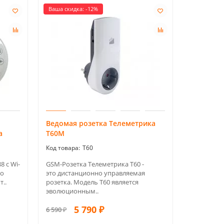
Ваша скидка: -12%
Ведомая розетка Телеметрика
a
T60М
Т60
8 с Wi-
GSM-Розетка Телеметрика Т60 -
го
это дистанционно управляемая
..
розетка. Модель Т60 является
эволюционным..
5 790 ₽
6 590 ₽