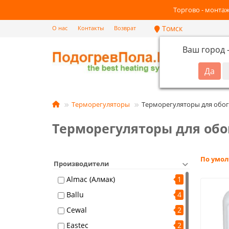
Торгово - монтаж
Томск
О нас
Контакты
Возврат
Ваш город
Кат
Терморегуляторы
Терморегуляторы для обог
Терморегуляторы для обо
По умо
Производители
Almac (Алмак)
1
Ballu
4
Cewal
2
Eastec
2