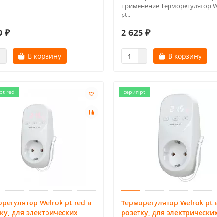
применение Терморегулятор W
pt..
0 ₽
2 625 ₽
В корзину
В корзину
pt red
серия pt
регулятор Welrok pt red в
Терморегулятор Welrok pt 
ку, для электрических
розетку, для электрически