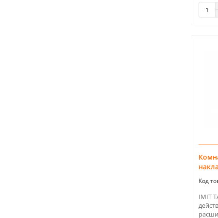
Комна
накл
IMIT T
дейст
расши