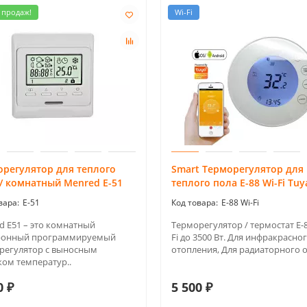
 продаж!
Wi-Fi
орегулятор для теплого
Smart Терморегулятор для
/ комнатный Menred Е-51
теплого пола Е-88 Wi-Fi Tuy
E-51
E-88 Wi-Fi
d E51 – это комнатный
Терморегулятор / термостат Е-8
ронный программируемый
Fi до 3500 Вт. Для инфракрасно
регулятор с выносным
отопления, Для радиаторного от
ком температур..
0 ₽
5 500 ₽