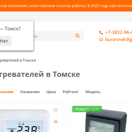
ная компания с многолетним опытом работы. В 2025 году нам исполнил
 —
Томск
?
+7-3822-96-
алог
burannsk@g
ревателей в Томске
гревателей в Томске
лчанию
Название
Цена
Рейтинг
Модель
Лидер продаж!