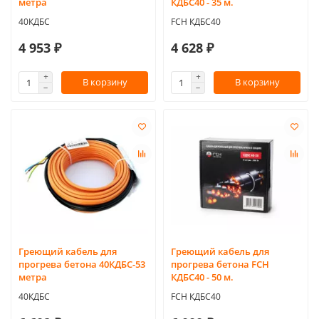
метра
КДБС40 - 35 м.
40КДБС
FCH КДБС40
4 953 ₽
4 628 ₽
В корзину
В корзину
Греющий кабель для
Греющий кабель для
прогрева бетона 40КДБС-53
прогрева бетона FCH
метра
КДБС40 - 50 м.
40КДБС
FCH КДБС40