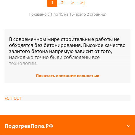
1
2
>
>|
Показано с 1 по 15 из 16 (всего 2 страниц)
В современном мире строительные работы не
обходятся без бетонирования. Высокое качество
залитого бетона напрямую зависит от того,
насколько точно были соблюдены все
технологии.
В холодное время года процесс гидратации
Показать описание полностью
практически останавливается, а залитый бетон
нуждается в затвердевании. В нашем интернет-
магазине можно приобрести решение данной
проблемы: электрический кабель, который
FCH
ССТ
пользуется популярностью среди строителей,
поможет возвести прочную монолитную
конструкцию.
В настоящее время спросом пользуется
ПодогревПола.РФ
электрический метод обогрева бетона. При