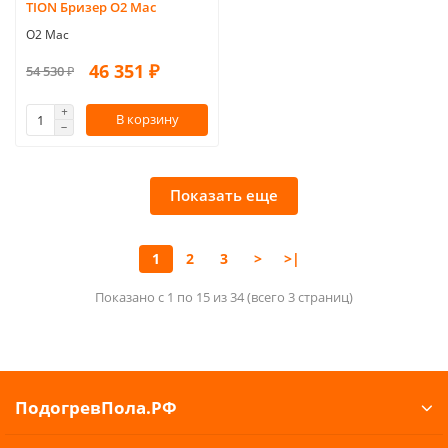
TION Бризер O2 Mac
O2 Mac
46 351 ₽
54 530 ₽
В корзину
Показать еще
1
2
3
>
>|
Показано с 1 по 15 из 34 (всего 3 страниц)
ПодогревПола.РФ