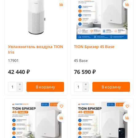
Увлажнитель воздуха TION
TION Бризер 4S Base
Iris
17901
4S Base
42 440 ₽
76 590 ₽
В корзину
В корзину