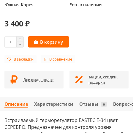
Южная Корея
Есть в наличии
3 400 ₽
В корзину
В закладки
В сравнение
Акции, скидки,
Все виды оплат
подарки
Описание
Характеристики
Отзывы
Вопрос-
0
Встраиваемый терморегулятор EASTEC E-34 цвет
СЕРЕБРО. Предназначен для контроля уровня