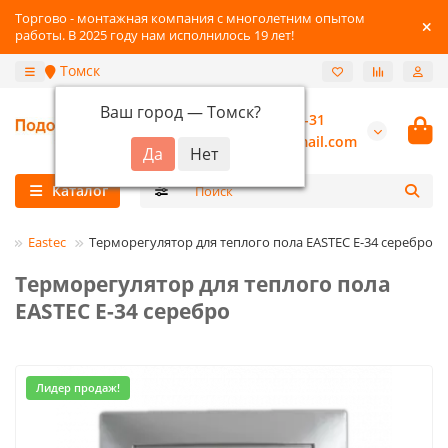
Торгово - монтажная компания с многолетним опытом
работы. В 2025 году нам исполнилось 19 лет!
Томск
Ваш город —
Томск
?
+7-3822-96-03-31
burannsk@gmail.com
Каталог
ы
Eastec
Терморегулятор для теплого пола EASTEC E-34 серебро
Терморегулятор для теплого пола
EASTEC E-34 серебро
Лидер продаж!