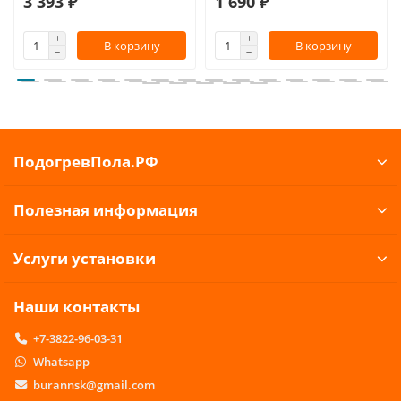
3 393 ₽
1 690 ₽
В корзину
В корзину
ПодогревПола.РФ
Полезная информация
Услуги установки
Наши контакты
+7-3822-96-03-31
Whatsapp
burannsk@gmail.com