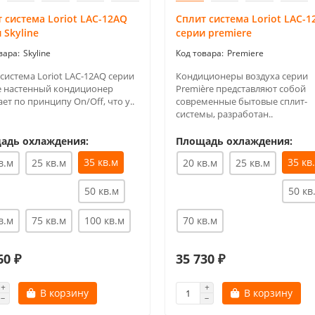
 система Loriot LAC-12AQ
Сплит система Loriot LAC-1
 Skyline
серии premiere
Skyline
Premiere
система Loriot LAC-12AQ серии
Кондиционеры воздуха серии
ne настенный кондиционер
Première представляют собой
ет по принципу On/Off, что у..
современные бытовые сплит-
системы, разработан..
адь охлаждения:
Площадь охлаждения:
35 кв.м
35 кв
в.м
25 кв.м
20 кв.м
25 кв.м
50 кв.м
50 кв
в.м
75 кв.м
100 кв.м
70 кв.м
60 ₽
35 730 ₽
В корзину
В корзину