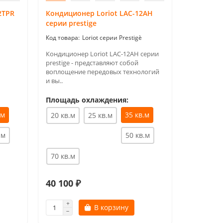
2TPR
Кондиционер Loriot LAC-12AH
Сплит си
серии prestige
серии Sky
Loriot серии Prestigè
Кондиционер Loriot LAC-12AH серии
Сплит сист
prestige - представляют собой
Skyline н
воплощение передовых технологий
работает п
и вы..
Площадь
Площадь охлаждения:
20 кв.м
.м
35 кв.м
20 кв.м
25 кв.м
50 кв.м
.м
50 кв.м
70 кв.м
100 кв.
40 100 ₽
52 540 
В корзину