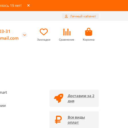
ось 19 лет!
Личный кабинет
03-31
mail.com
Закладки
Сравнение
Корзина
mart
Доставим за 2
дня
чии
Все виды
оплат