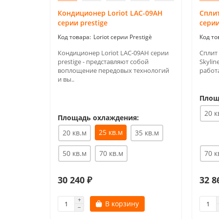
Кондиционер Loriot LAC-09AH
Сплит
серии prestige
серии
Loriot серии Prestigè
Кондиционер Loriot LAC-09AH серии
Сплит 
prestige - представляют собой
Skyli
воплощение передовых технологий
работа
и вы..
Площ
20 к
Площадь охлаждения:
25 кв.м
20 кв.м
35 кв.м
50 кв.м
70 кв.м
70 к
30 240 ₽
32 8
В корзину