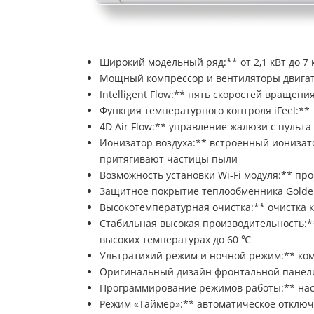
Широкий модельный ряд:** от 2,1 кВт до 7 к
Мощный компрессор и вентиляторы двигат
Intelligent Flow:** пять скоростей вращен
Функция температурного контроля iFeel:*
4D Air Flow:** управление жалюзи с пульт
Ионизатор воздуха:** встроенный иониза
притягивают частицы пыли
Возможность установки Wi-Fi модуля:** пр
Защитное покрытие теплообменника Golden
Высокотемпературная очистка:** очистка к
Стабильная высокая производительность:*
высоких температурах до 60 ℃
Ультратихий режим и ночной режим:** ко
Оригинальный дизайн фронтальной панели
Программирование режимов работы:** нас
Режим «Таймер»:** автоматическое отклю