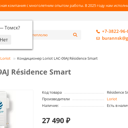
ная компания с многолетним опытом работы. В 2025 году нам исполнил
 —
Томск
?
+7-3822-96-
алог
burannsk@g
Loriot
Кондиционер Loriot LAC-09AJ Résidence Smart
AJ Résidence Smart
Код товара
Résidence S
Производители
Loriot
Наличие:
Есть в нали
27 490 ₽