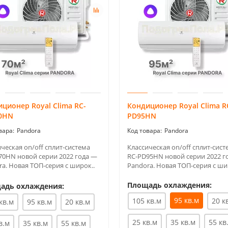
ционер Royal Clima RC-
Кондиционер Royal Clima R
0HN
PD95HN
Pandora
Pandora
ческая on/off сплит-система
Классическая on/off сплит-сист
70HN новой серии 2022 года —
RC-PD95HN новой серии 2022 г
a. Новая ТОП-серия с широк..
Pandora. Новая ТОП-серия с ши
Площадь охлаждения:
адь охлаждения:
95 кв.м
105 кв.м
20 к
кв.м
95 кв.м
20 кв.м
25 кв.м
35 кв.м
55 кв
в.м
35 кв.м
55 кв.м