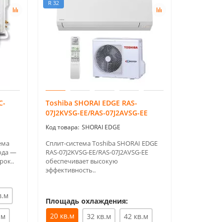
R 32
R 32
C-
Toshiba SHORAI EDGE RAS-
Toshiba 
07J2KVSG-EE/RAS-07J2AVSG-EE
10J2KVSG
SHORAI EDGE
ема
Сплит-система Toshiba SHORAI EDGE
Сплит-сис
ода —
RAS-07J2KVSG-EE/RAS-07J2AVSG-EE
RAS-10J2K
рок..
обеспечивает высокую
обеспечив
эффективность..
эффективн
в.м
Площадь охлаждения:
Площадь
20 кв.м
.м
32 кв.м
42 кв.м
20 кв.м