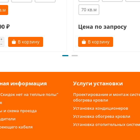
70 кв.м
в.м
90 ₽
Цена по запросу
В корзину
В корзину
ная информация
Услуги установки
"Скидок нет на теплые полы"
Проектирование и монтаж сист
обогрева кровли
я
Установка кондиционеров
ы и схема проезда
Установка обогрева кровли
одители
Установка отопительных систе
греющего кабеля