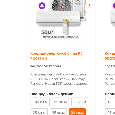
Кондиционер Royal Clima RC-
Конди
PDC55HN
PDC7
Pandora
Классическая on/off сплит-система
Класси
RC-PD55HN новой серии 2022 года —
RC-PD
Pandora. Новая ТОП-серия с широк..
Pandor
Площадь охлаждения:
Площ
105 кв.м
95 кв.м
20 кв.м
105 
55 кв.м
25 кв.м
35 кв.м
25 к