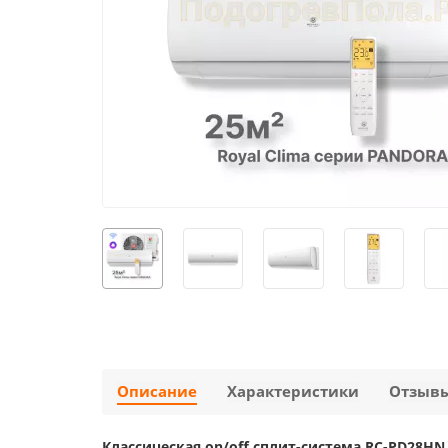
Описание
Характеристики
Отзыв
Классическая on/off сплит-система RC-PD28HN