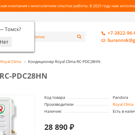
ная компания с многолетним опытом работы. В 2025 году нам исполнил
 —
Томск
?
+7-3822-96-
алог
burannsk@g
Royal Clima
Кондиционер Royal Clima RC-PDC28HN
 RC-PDC28HN
Код товара
Pandora
Производители
Royal Clima
Наличие:
Есть в нали
28 890 ₽