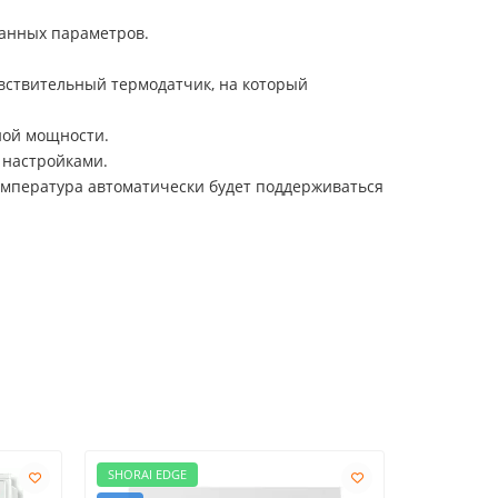
данных параметров.
увствительный термодатчик, на который
ной мощности.
 настройками.
емпература автоматически будет поддерживаться
SHORAI EDGE
SHORAI ED