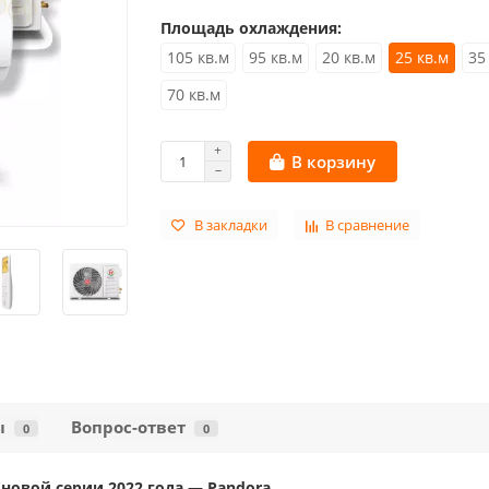
Площадь охлаждения:
105 кв.м
95 кв.м
20 кв.м
25 кв.м
35
70 кв.м
В корзину
В закладки
В сравнение
ы
Вопрос-ответ
0
0
 новой серии 2022 года — Pandora.