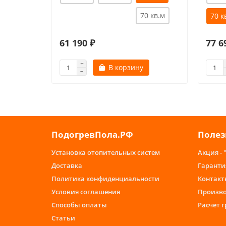
70 кв.м
70 к
61 190 ₽
77 6
В корзину
ПодогревПола.РФ
Полез
Установка отопительных систем
Акция - 
Доставка
Гаранти
Политика конфиденциальности
Контакт
Условия соглашения
Произв
Способы оплаты
Расчет 
Статьи