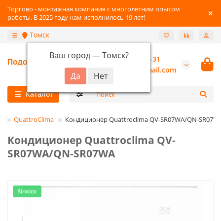
Торгово - монтажная компания с многолетним опытом
работы. В 2025 году нам исполнилось 19 лет!
Томск
Ваш город —
Томск
?
+7-3822-96-03-31
burannsk@gmail.com
Каталог
ы
QuattroClima
Кондиционер Quattroclima QV-SR07WA/QN-SR07W
Кондиционер Quattroclima QV-
SR07WA/QN-SR07WA
Sirocco