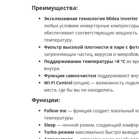
Преимущества:
Эксклюзивная технология
Midea Inverter
любых условиях инверторные компрессоры M
обеспечивает соответствующую мощность 
температуру.
Фильтр высокой плотности в паре с фо
загрязняющих частиц, вирусов и микробов,
Поддерживание температуры +8 °С
во вр
внутри.
Функция самоочистки
поддерживают внут
Wi-Fi Control
(опция) — возможность подкл
места, где бы вы ни находились.
Функции:
Follow me
— функция создает локальный ко
температуры.
Sleep
— ночной режим, создающий комфортн
Turbo-режим
максимально быстро выводит