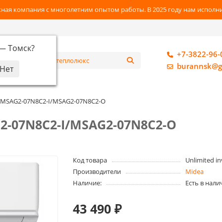
ная компания с многолетним опытом работы. В 2025 году нам исполнил
 —
Томск
?
+7-3822-96-
алог
burannsk@g
 MSAG2-07N8C2-I/MSAG2-07N8C2-O
-07N8C2-I/MSAG2-07N8C2-O
Код товара
Unlimited in
Производители
Midea
Наличие:
Есть в нали
43 490 ₽