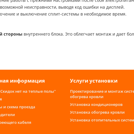
ние работы с прежними настройками после сбоя электропитан
возможной неисправности, выводя код ошибки на дисплей.
ючение и выключение сплит-системы в необходимое время.
й стороны
внутреннего блока. Это облегчает монтаж и дает б
ная информация
Услуги установки
"Скидок нет на теплые полы"
Проектирование и монтаж сист
обогрева кровли
я
Установка кондиционеров
ы и схема проезда
Установка обогрева кровли
одители
Установка отопительных систе
греющего кабеля