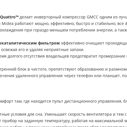
 Quattro™
делает инверторный компрессор GMCC одним из лучш
idea работают мощно, эффективно, быстро и стабильно, все 4 
охлаждения при гораздо меньшем потреблении энергии, а так
токаталитическим фильтром
эффективно очищают проходящий
 освежая его и удаляя неприятные запахи.
емя долгого отсутствия владельцев предотвратит промерзание
ренний блок в чистоте, препятствуют образованию и размнож
ючения удаленного управления через телефон или планшет, по
мфорт там, где находится пульт дистанционного управления, б
ые условия для сна. Уменьшает скорость вентилятора и тем 
 прибор на заданную температуру, работая на максимальной 