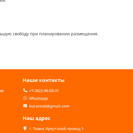
ия.
ольшую свободу при планировании размещения.
Наши контакты
ем
+7-3822-96-03-31
Whatsapp
burannsk@gmail.com
Наш адрес
м
г. Томск Иркутский проезд 1