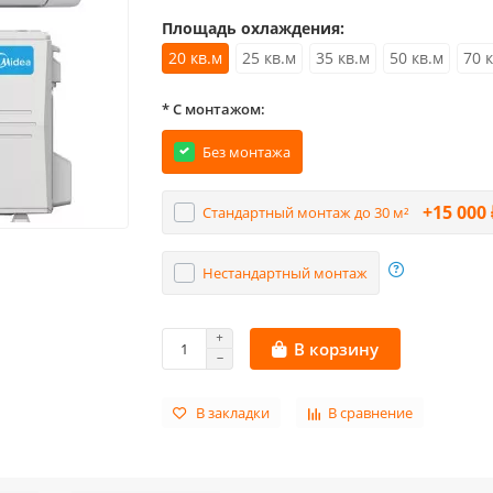
Площадь охлаждения:
20 кв.м
25 кв.м
35 кв.м
50 кв.м
70 
* С монтажом:
Без монтажа
+15 000 
Стандартный монтаж до 30 м²
Нестандартный монтаж
В корзину
В закладки
В сравнение