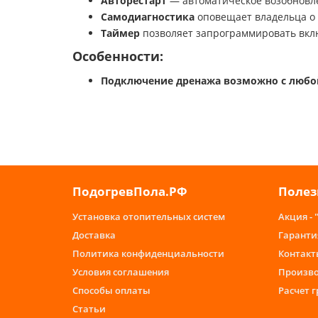
Авторестарт
— автоматическое возобновле
Самодиагностика
оповещает владельца о 
Таймер
позволяет запрограммировать вкл
Особенности:
Подключение дренажа возможно с любо
ПодогревПола.РФ
Полез
Установка отопительных систем
Акция - 
Доставка
Гаранти
Политика конфиденциальности
Контакт
Условия соглашения
Произв
Способы оплаты
Расчет 
Статьи