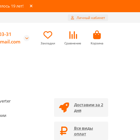
ось 19 лет!
Личный кабинет
03-31
mail.com
Закладки
Сравнение
Корзина
verter
Доставим за 2
дня
чии
Все виды
оплат