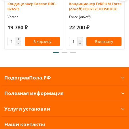
Кондиционер Breeon BRC-
Кондиционер FeRRUM Force
07AVO
(on/off) FIS07F2С/FOS07F2С
Vector
Force (on/off)
19 780 ₽
22 700 ₽
В корзину
В корзину
ПодогревПола.РФ
Полезная информация
Услуги установки
Наши контакты