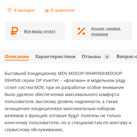
В закладки
В сравнение
Акции, скидки,
Все виды оплат
подарки
Описание
Характеристики
Отзывы
Вопрос-
0
Бытовыой Кондиционер MDV MDSOP-09HRFN8/MDOOP-
09HFN8 серии OP Inverter – «флагман» в модельном ряду
сплит-систем MDV, при их разработке особое внимание
было уделено обеспечению максимального комфорта
пользователя, высокому уровню надежности, а также
оснащению кондиционера максимальным набором
режимов и функций, которые будут полезны не только
конечному пользователю, но и специалистам по монтажу и
сервисному обслуживанию.