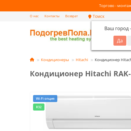
Торгово - монтаж
Томск
О нас
Контакты
Возврат
Ваш город
Кат
Кондиционеры
Hitachi
Кондиционер Hitac
Кондиционер Hitachi RAK
Wi-Fi опция
R32