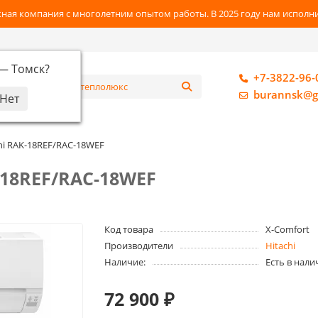
ная компания с многолетним опытом работы. В 2025 году нам исполнил
 —
Томск
?
+7-3822-96-
алог
burannsk@g
hi RAK-18REF/RAC-18WEF
-18REF/RAC-18WEF
Код товара
X-Comfort
Производители
Hitachi
Наличие:
Есть в нали
72 900 ₽