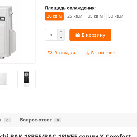
Площадь охлаждения:
20 кв.м
25 кв.м
35 кв.м
50 кв.м
В корзину
В закладки
В сравнение
ы
Вопрос-ответ
0
0
chi RAK-18REF/RAC-18WEF серии X-Comfort