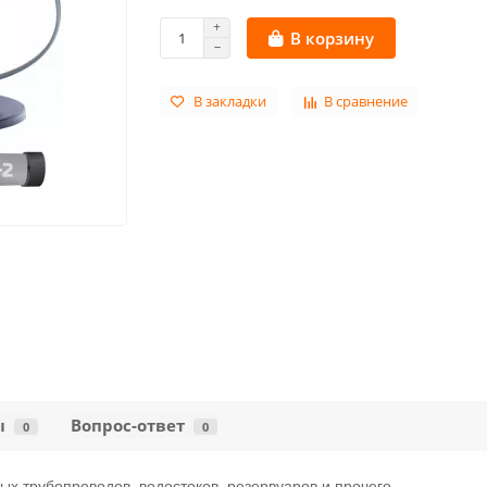
В корзину
В закладки
В сравнение
ы
Вопрос-ответ
0
0
х трубопроводов, водостоков, резервуаров и прочего.