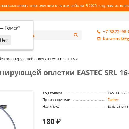
ная компания с многолетним опытом работы. В 2025 году нам исполнил
 —
Томск
?
+7-3822-96-
алог
burannsk@g
ез экранирующей оплетки EASTEC SRL 16-2
нирующей оплетки EASTEC SRL 16
Код товара
EASTEC SRL 
Производители
Eastec
Наличие:
Есть в нали
180 ₽