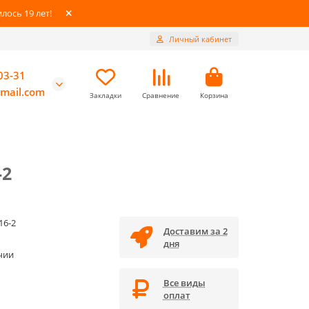
ось 19 лет!
Личный кабинет
03-31
mail.com
Закладки
Сравнение
Корзина
-2
16-2
Доставим за 2
дня
чии
Все виды
оплат