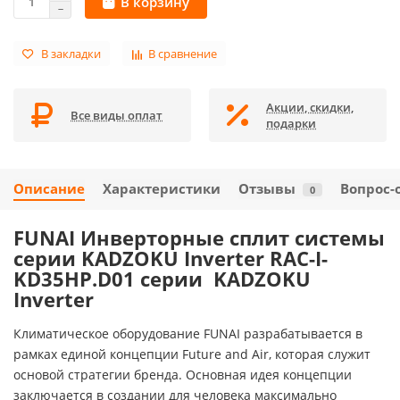
В корзину
В закладки
В сравнение
Акции, скидки,
Все виды оплат
подарки
Описание
Характеристики
Отзывы
Вопрос-
0
FUNAI Инверторные сплит системы
серии KADZOKU Inverter RAC-I-
KD35HP.D01 серии KADZOKU
Inverter
Климатическое оборудование FUNAI разрабатывается в
рамках единой концепции Future and Air, которая служит
основой стратегии бренда. Основная идея концепции
заключается в создании для человека максимально