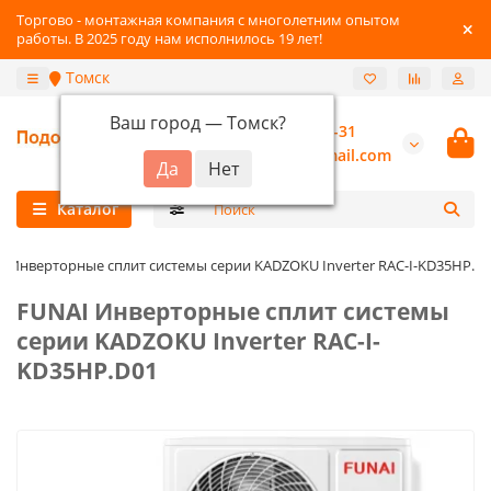
Торгово - монтажная компания с многолетним опытом
работы. В 2025 году нам исполнилось 19 лет!
Томск
Ваш город —
Томск
?
+7-3822-96-03-31
burannsk@gmail.com
Каталог
I Инверторные сплит системы серии KADZOKU Inverter RAC-I-KD35HP.D
FUNAI Инверторные сплит системы
серии KADZOKU Inverter RAC-I-
KD35HP.D01