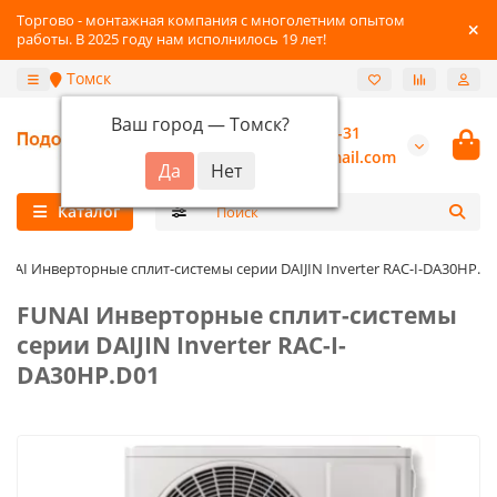
Торгово - монтажная компания с многолетним опытом
работы. В 2025 году нам исполнилось 19 лет!
Томск
Ваш город —
Томск
?
+7-3822-96-03-31
burannsk@gmail.com
Каталог
UNAI Инверторные сплит-системы серии DAIJIN Inverter RAC-I-DA30HP.D
FUNAI Инверторные сплит-системы
серии DAIJIN Inverter RAC-I-
DA30HP.D01