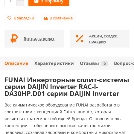
В корзину
В закладки
В сравнение
Акции, скидки,
Все виды оплат
подарки
Описание
Характеристики
Отзывы
Вопрос-
0
FUNAI Инверторные сплит-системы
серии DAIJIN Inverter RAC-I-
DA30HP.D01 серии DAIJIN Inverter
Все климатическое оборудование FUNAI разработано в
соответствии с концепцией Future and Air, которая
является стратегической идеей бренда. Основная цель
концепции — обеспечить высокое качество жизни
человека, создавая здоровый и комфортный микроклимат