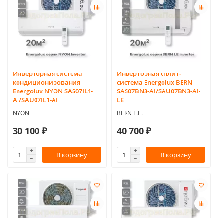
Инверторная система
Инверторная сплит-
кондиционирования
система Energolux BERN
Energolux NYON SAS07IL1-
SAS07BN3-AI/SAU07BN3-AI-
AI/SAU07IL1-AI
LE
NYON
BERN L.E.
30 100 ₽
40 700 ₽
В корзину
В корзину