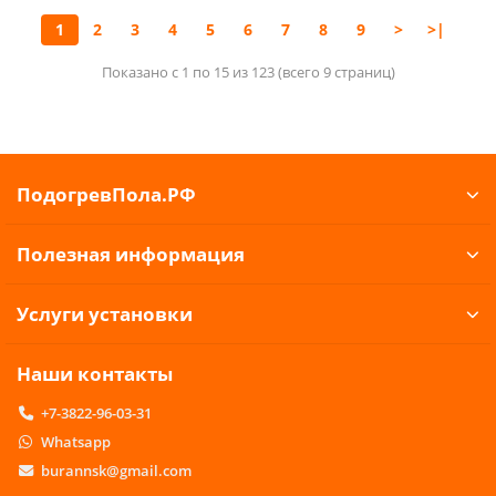
1
2
3
4
5
6
7
8
9
>
>|
Показано с 1 по 15 из 123 (всего 9 страниц)
ПодогревПола.РФ
Полезная информация
Услуги установки
Наши контакты
+7-3822-96-03-31
Whatsapp
burannsk@gmail.com