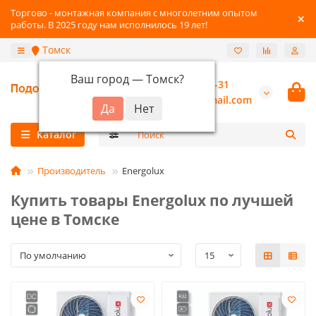
Торгово - монтажная компания с многолетним опытом
работы. В 2025 году нам исполнилось 19 лет!
Томск
Ваш город —
Томск
?
+7-3822-96-03-31
burannsk@gmail.com
Каталог
Производитель
Energolux
Купить товары Energolux по лучшей
цене в Томске