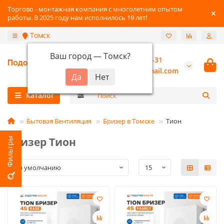
Торгово - монтажная компания с многолетним опытом
работы. В 2025 году нам исполнилось 19 лет!
Томск
Ваш город —
Томск
?
+7-3822-96-03-31
burannsk@gmail.com
Каталог
Бытовая Вентиляция
Бризер в Томске
Тион
Бризер Тион