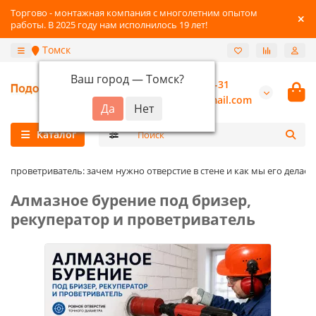
Торгово - монтажная компания с многолетним опытом
работы. В 2025 году нам исполнилось 19 лет!
Томск
Ваш город —
Томск
?
+7-3822-96-03-31
burannsk@gmail.com
Каталог
и проветриватель: зачем нужно отверстие в стене и как мы его делаем
Алмазное бурение под бризер,
рекуператор и проветриватель