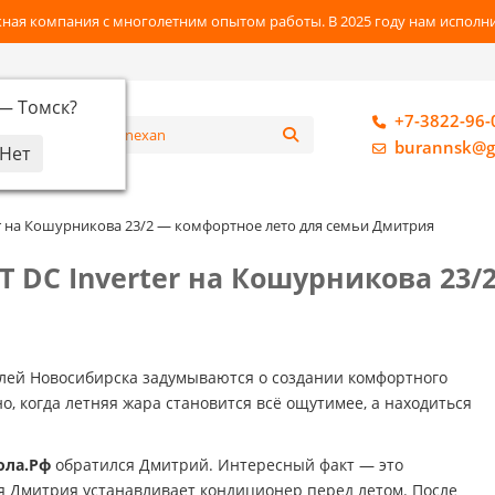
ная компания с многолетним опытом работы. В 2025 году нам исполнил
 —
Томск
?
+7-3822-96-
алог
burannsk@g
ter на Кошурникова 23/2 — комфортное лето для семьи Дмитрия
RT DC Inverter на Кошурникова 23
елей Новосибирска задумываются о создании комфортного
о, когда летняя жара становится всё ощутимее, а находиться
ола.Рф
обратился Дмитрий. Интересный факт — это
ья Дмитрия устанавливает кондиционер перед летом. После