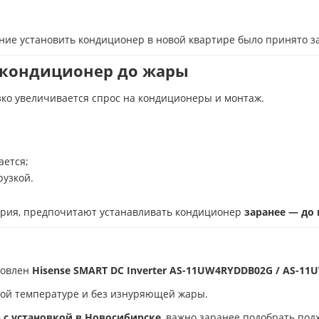
ие установить кондиционер в новой квартире было принято з
 кондиционер до жары
зко увеличивается спрос на кондиционеры и монтаж.
ается;
рузкой.
трия, предпочитают устанавливать кондиционер
заранее — до
новлен
Hisense SMART DC Inverter AS-11UW4RYDDB02G / AS-1
ной температуре и без изнуряющей жары.
 с установкой в Новосибирске
, важно заранее подобрать по