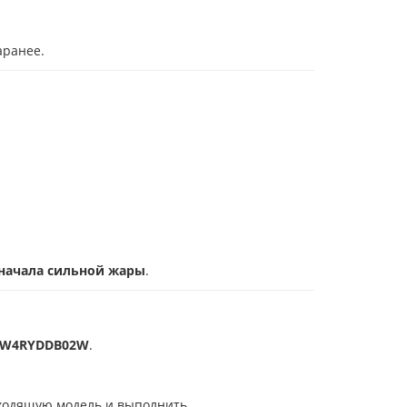
аранее.
 начала сильной жары
.
1UW4RYDDB02W
.
дходящую модель и выполнить