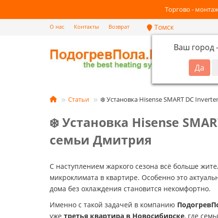
Торгово - монтаж
Томск
О нас
Контакты
Возврат
Ваш город
Кат
Статьи
❄️ Установка Hisense SMART DC Inver
❄️ Установка Hisense SMA
семьи Дмитрия
С наступлением жаркого сезона всё больше жит
микроклимата в квартире. Особенно это актуальн
дома без охлаждения становится некомфортно.
Именно с такой задачей в компанию
ПодогревП
уже
третья квартира в Новосибирске
, где сем