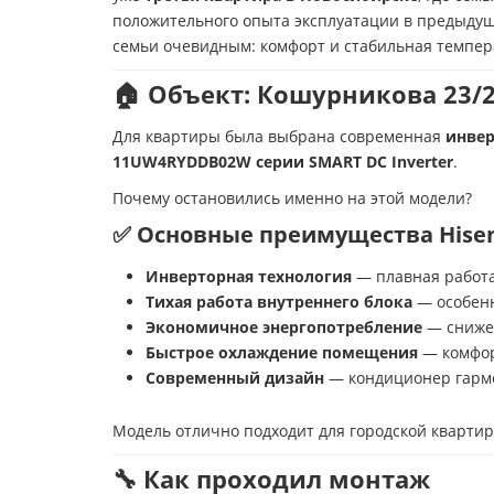
положительного опыта эксплуатации в предыдущ
семьи очевидным: комфорт и стабильная темпер
🏠 Объект: Кошурникова 23/
Для квартиры была выбрана современная
инвер
11UW4RYDDB02W серии SMART DC Inverter
.
Почему остановились именно на этой модели?
✅ Основные преимущества Hisen
Инверторная технология
— плавная работ
Тихая работа внутреннего блока
— особенн
Экономичное энергопотребление
— снижен
Быстрое охлаждение помещения
— комфор
Современный дизайн
— кондиционер гармо
Модель отлично подходит для городской кварти
🔧 Как проходил монтаж